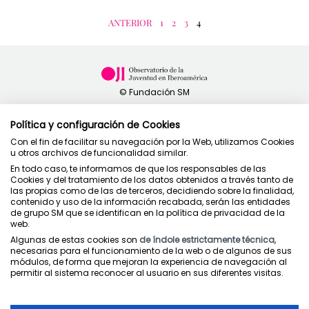
ANTERIOR
1
2
3
4
Política y configuración de Cookies
Con el fin de facilitar su navegación por la Web, utilizamos Cookies
u otros archivos de funcionalidad similar.
Política de privacidad
En todo caso, te informamos de que los responsables de las
Condiciones de uso
Cookies y del tratamiento de los datos obtenidos a través tanto de
Política de cookies
las propias como de las de terceros, decidiendo sobre la finalidad,
contenido y uso de la información recabada, serán las entidades
de grupo SM que se identifican en la política de privacidad de la
web.
Algunas de estas cookies son
de índole estrictamente técnica
,
necesarias para el funcionamiento de la web o de algunos de sus
módulos, de forma que mejoran la experiencia de navegación al
Juntos cuidamos la educación
permitir al sistema reconocer al usuario en sus diferentes visitas.