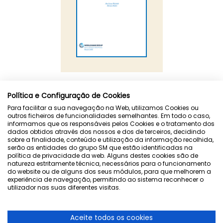
“Se já é difícil, imagina para mim…”
Política e Configuração de Cookies
Para facilitar a sua navegação na Web, utilizamos Cookies ou
Banco Mundial
outros ficheiros de funcionalidades semelhantes. Em todo o caso,
informamos que os responsáveis pelos Cookies e o tratamento dos
dados obtidos através dos nossos e dos de terceiros, decidindo
sobre a finalidade, conteúdo e utilização da informação recolhida,
serão as entidades do grupo SM que estão identificadas na
política de privacidade da web. Alguns destes cookies são de
natureza estritamente técnica, necessários para o funcionamento
do website ou de alguns dos seus módulos, para que melhorem a
experiência de navegação, permitindo ao sistema reconhecer o
utilizador nas suas diferentes visitas.
Aceite todos os cookies
Política de privacidade