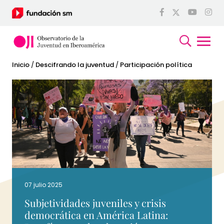
Inicio
/
Descifrando la juventud
/
Participación política
07 julio 2025
Subjetividades juveniles y crisis
democrática en América Latina: