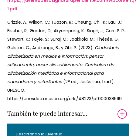
https://juventudesasignaturapendiente.com/wpcontent
1.pdf
.
Grizzle, A.; Wilson, C.; Tuazon, R.; Cheung, Ch.-K.; Lau, J.;
Fischer, R.; Gordon, D.; Akyempong, K.; Singh, J.; Carr, P. R.;
Stewart, K.; Tayie, S.; Suraj, O.; Jaakkola, M.; Thésée, G.;
Gulston, C.; Andzongo, B., y Zibi, P. (2023).
Ciudadanía
alfabetizada en medios e información: pensar
críticamente, hacer clic sabiamente. Currículum de
alfabetización mediática e informacional para
educadores y estudiantes
(2ª ed., Jesús Lau, trad.).
UNESCO.
https://unesdoc.unesco.org/ark:/48223/pf0000385119.
También te puede interesar...
Descifrando la juventud